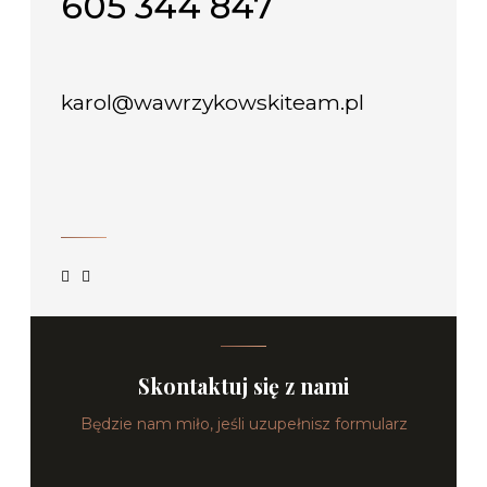
605 344 847
karol@wawrzykowskiteam.pl
Skontaktuj się z nami
Będzie nam miło, jeśli uzupełnisz formularz