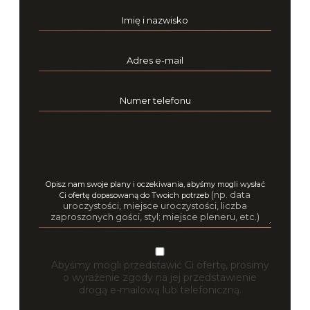
Imię i nazwisko
Adres e-mail
Numer telefonu
Opisz nam swoje plany i oczekiwania, abyśmy mogli wysłać
(np. data
Ci ofertę dopasowaną do Twoich potrzeb
uroczystości, miejsce uroczystości, liczba
zaproszonych gości, styl; miejsce pleneru, etc.)
Abyśmy mogli przedstawić Ci ofertę, prosimy
o wyrażenie zgody na jej przedstawienie
drogą e-mailową lub telefoniczną.