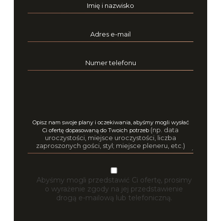
Imię i nazwisko
Adres e-mail
Numer telefonu
Opisz nam swoje plany i oczekiwania, abyśmy mogli wysłać
(np. data
Ci ofertę dopasowaną do Twoich potrzeb
uroczystości, miejsce uroczystości, liczba
zaproszonych gości, styl; miejsce pleneru, etc.)
Abyśmy mogli przedstawić Ci ofertę, prosimy
o wyrażenie zgody na jej przedstawienie
drogą e-mailową lub telefoniczną.