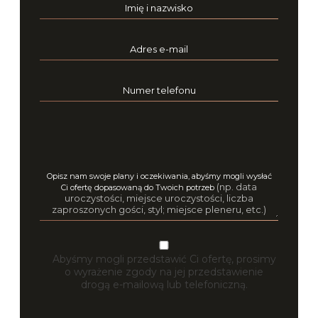
Imię i nazwisko
Adres e-mail
Numer telefonu
Opisz nam swoje plany i oczekiwania, abyśmy mogli wysłać
(np. data
Ci ofertę dopasowaną do Twoich potrzeb
uroczystości, miejsce uroczystości, liczba
zaproszonych gości, styl; miejsce pleneru, etc.)
Abyśmy mogli przedstawić Ci ofertę, prosimy
o wyrażenie zgody na jej przedstawienie
drogą e-mailową lub telefoniczną.