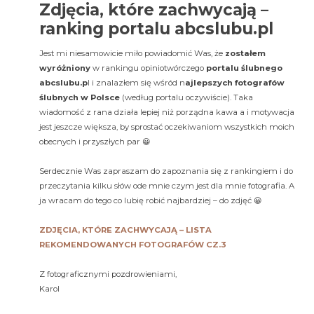
Zdjęcia, które zachwycają –
ranking portalu abcslubu.pl
Jest mi niesamowicie miło powiadomić Was, że
zostałem
wyróżniony
w rankingu opiniotwórczego
portalu ślubnego
abcslubu.p
l i znalazłem się wśród n
ajlepszych fotografów
ślubnych w Polsce
(według portalu oczywiście). Taka
wiadomość z rana działa lepiej niż porządna kawa a i motywacja
jest jeszcze większa, by sprostać oczekiwaniom wszystkich moich
obecnych i przyszłych par 😀
Serdecznie Was zapraszam do zapoznania się z rankingiem i do
przeczytania kilku słów ode mnie czym jest dla mnie fotografia. A
ja wracam do tego co lubię robić najbardziej – do zdjęć 😀
ZDJĘCIA, KTÓRE ZACHWYCAJĄ – LISTA
REKOMENDOWANYCH FOTOGRAFÓW CZ.3
Z fotograficznymi pozdrowieniami,
Karol