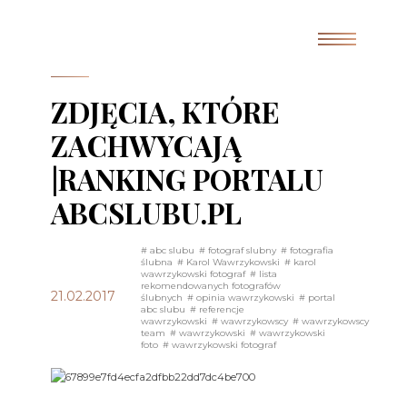
ZDJĘCIA, KTÓRE
ZACHWYCAJĄ
|RANKING PORTALU
ABCSLUBU.PL
# abc slubu
# fotograf slubny
# fotografia
ślubna
# Karol Wawrzykowski
# karol
wawrzykowski fotograf
# lista
rekomendowanych fotografów
21.02.2017
ślubnych
# opinia wawrzykowski
# portal
abc slubu
# referencje
wawrzykowski
# wawrzykowscy
# wawrzykowscy
team
# wawrzykowski
# wawrzykowski
foto
# wawrzykowski fotograf