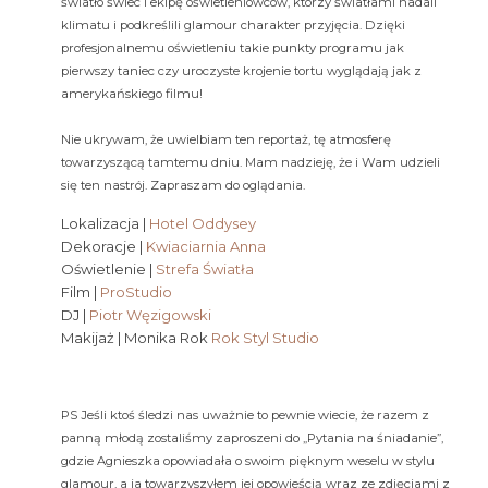
światło świec i ekipę oświetleniowców, którzy światłami nadali
klimatu i podkreślili glamour charakter przyjęcia. Dzięki
profesjonalnemu oświetleniu takie punkty programu jak
pierwszy taniec czy uroczyste krojenie tortu wyglądają jak z
amerykańskiego filmu!
Nie ukrywam, że uwielbiam ten reportaż, tę atmosferę
towarzyszącą tamtemu dniu. Mam nadzieję, że i Wam udzieli
się ten nastrój. Zapraszam do oglądania.
Lokalizacja |
Hotel Oddysey
Dekoracje |
Kwiaciarnia Anna
Oświetlenie |
Strefa Światła
Film |
ProStudio
DJ |
Piotr Węzigowski
Makijaż | Monika Rok
Rok Styl Studio
PS Jeśli ktoś śledzi nas uważnie to pewnie wiecie, że razem z
panną młodą zostaliśmy zaproszeni do „Pytania na śniadanie”,
gdzie Agnieszka opowiadała o swoim pięknym weselu w stylu
glamour, a ja towarzyszyłem jej opowieścią wraz ze zdjęciami z