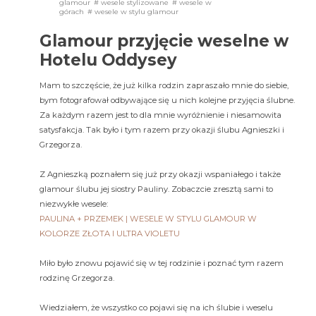
glamour
# wesele stylizowane
# wesele w
górach
# wesele w stylu glamour
Glamour przyjęcie weselne w
Hotelu Oddysey
Mam to szczęście, że już kilka rodzin zapraszało mnie do siebie,
bym fotografował odbywające się u nich kolejne przyjęcia ślubne.
Za każdym razem jest to dla mnie wyróżnienie i niesamowita
satysfakcja. Tak było i tym razem przy okazji ślubu Agnieszki i
Grzegorza.
Z Agnieszką poznałem się już przy okazji wspaniałego i także
glamour ślubu jej siostry Pauliny. Zobaczcie zresztą sami to
niezwykłe wesele:
PAULINA + PRZEMEK | WESELE W STYLU GLAMOUR W
KOLORZE ZŁOTA I ULTRA VIOLETU
Miło było znowu pojawić się w tej rodzinie i poznać tym razem
rodzinę Grzegorza.
Wiedziałem, że wszystko co pojawi się na ich ślubie i weselu