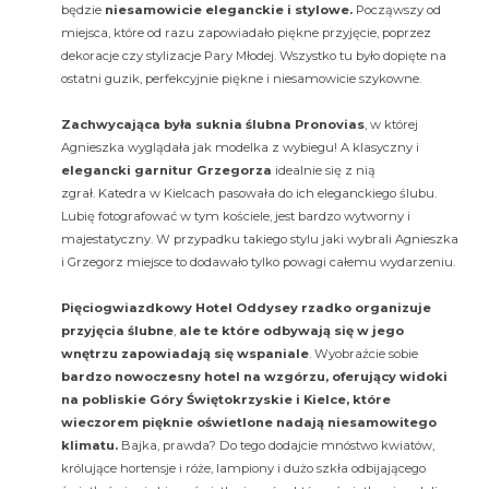
będzie
niesamowicie eleganckie i stylowe.
Począwszy od
miejsca, które od razu zapowiadało piękne przyjęcie, poprzez
dekoracje czy stylizacje Pary Młodej. Wszystko tu było dopięte na
ostatni guzik, perfekcyjnie piękne i niesamowicie szykowne.
Zachwycająca była suknia ślubna Pronovias
, w której
Agnieszka wyglądała jak modelka z wybiegu! A klasyczny i
elegancki garnitur Grzegorza
idealnie się z nią
zgrał. Katedra w Kielcach pasowała do ich eleganckiego ślubu.
Lubię fotografować w tym kościele, jest bardzo wytworny i
majestatyczny. W przypadku takiego stylu jaki wybrali Agnieszka
i Grzegorz miejsce to dodawało tylko powagi całemu wydarzeniu.
Pięciogwiazdkowy Hotel Oddysey rzadko organizuje
przyjęcia ślubne
,
ale te które odbywają się w jego
wnętrzu zapowiadają się wspaniale
. Wyobraźcie sobie
bardzo nowoczesny hotel na wzgórzu, oferujący widoki
na pobliskie Góry Świętokrzyskie i Kielce, które
wieczorem pięknie oświetlone nadają niesamowitego
klimatu.
Bajka, prawda? Do tego dodajcie mnóstwo kwiatów,
królujące hortensje i róże, lampiony i dużo szkła odbijającego