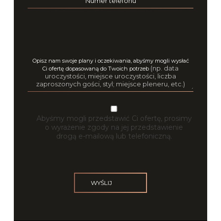
Numer telefonu
Opisz nam swoje plany i oczekiwania, abyśmy mogli wysłać
(np. data
Ci ofertę dopasowaną do Twoich potrzeb
uroczystości, miejsce uroczystości, liczba
zaproszonych gości, styl; miejsce pleneru, etc.)
Abyśmy mogli przedstawić Ci ofertę, prosimy
o wyrażenie zgody na jej przedstawienie
drogą e-mailową lub telefoniczną.