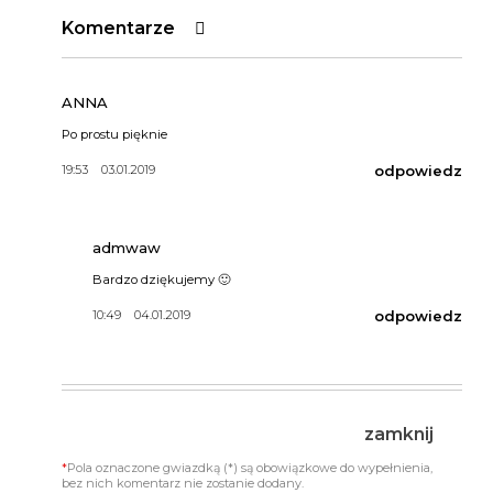
Komentarze
ANNA
Po prostu pięknie
19:53 03.01.2019
odpowiedz
admwaw
Bardzo dziękujemy 🙂
10:49 04.01.2019
odpowiedz
zamknij
*
Pola oznaczone gwiazdką (*) są obowiązkowe do wypełnienia,
bez nich komentarz nie zostanie dodany.