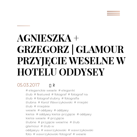
AGNIESZKA +
GRZEGORZ | GLAMOUR
PRZYJĘCIE WESELNE W
HOTELU ODDYSEY
05.03.2017
2
# eleganckie wesele
# eleganki
ślub
# featured
# fotograf
# fotograf na
ślub
# fotograf slubny
# fotografia
ślubna
# Karol Wawrzykowski
# miejski
ślub
# miejskie
wesele
# oddysey
# oddysey
kielce
# oddysey kielce przyjęcie
# oddysey
kielce wesele
# przyjęcie
ślubne
# przyjęcie weselne
# ślub
glamour
# ślub w
oddyseyu
# wawrzykowski
# wawrzykowski
foto
# wawrzykowski fotograf
# wesele