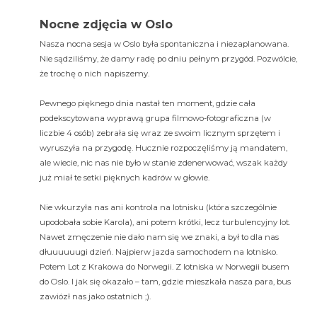
Nocne zdjęcia w Oslo
Nasza nocna sesja w Oslo była spontaniczna i niezaplanowana.
Nie sądziliśmy, że damy radę po dniu pełnym przygód. Pozwólcie,
że trochę o nich napiszemy.
Pewnego pięknego dnia nastał ten moment, gdzie cała
podekscytowana wyprawą grupa filmowo-fotograficzna (w
liczbie 4 osób) zebrała się wraz ze swoim licznym sprzętem i
wyruszyła na przygodę. Hucznie rozpoczęliśmy ją mandatem,
ale wiecie, nic nas nie było w stanie zdenerwować, wszak każdy
już miał te setki pięknych kadrów w głowie.
Nie wkurzyła nas ani kontrola na lotnisku (która szczególnie
upodobała sobie Karola), ani potem krótki, lecz turbulencyjny lot.
Nawet zmęczenie nie dało nam się we znaki, a był to dla nas
dłuuuuuugi dzień. Najpierw jazda samochodem na lotnisko.
Potem Lot z Krakowa do Norwegii. Z lotniska w Norwegii busem
do Oslo. I jak się okazało – tam, gdzie mieszkała nasza para, bus
zawiózł nas jako ostatnich ;).