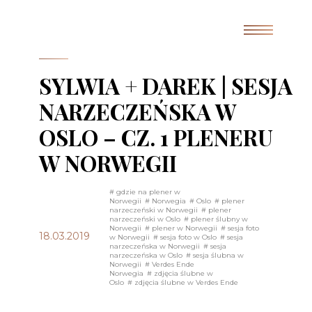
SYLWIA + DAREK | SESJA
NARZECZEŃSKA W
OSLO – CZ. 1 PLENERU
W NORWEGII
# gdzie na plener w
Norwegii
# Norwegia
# Oslo
# plener
narzeczeński w Norwegii
# plener
narzeczeński w Oslo
# plener ślubny w
Norwegii
# plener w Norwegii
# sesja foto
18.03.2019
w Norwegii
# sesja foto w Oslo
# sesja
narzeczeńska w Norwegii
# sesja
narzeczeńska w Oslo
# sesja ślubna w
Norwegii
# Verdes Ende
Norwegia
# zdjęcia ślubne w
Oslo
# zdjęcia ślubne w Verdes Ende