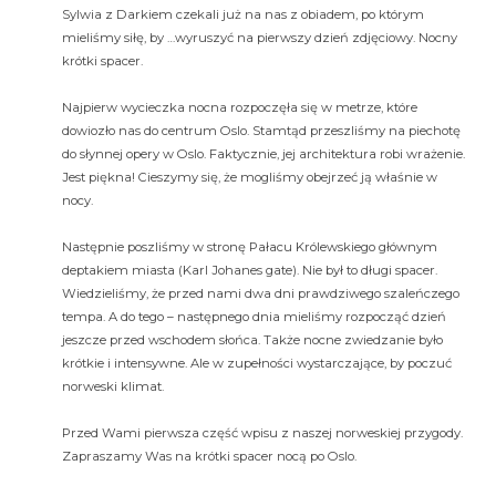
Sylwia z Darkiem czekali już na nas z obiadem, po którym
mieliśmy siłę, by …wyruszyć na pierwszy dzień zdjęciowy. Nocny
krótki spacer.
Najpierw wycieczka nocna rozpoczęła się w metrze, które
dowiozło nas do centrum Oslo. Stamtąd przeszliśmy na piechotę
do słynnej opery w Oslo. Faktycznie, jej architektura robi wrażenie.
Jest piękna! Cieszymy się, że mogliśmy obejrzeć ją właśnie w
nocy.
Następnie poszliśmy w stronę Pałacu Królewskiego głównym
deptakiem miasta (Karl Johanes gate). Nie był to długi spacer.
Wiedzieliśmy, że przed nami dwa dni prawdziwego szaleńczego
tempa. A do tego – następnego dnia mieliśmy rozpocząć dzień
jeszcze przed wschodem słońca. Także nocne zwiedzanie było
krótkie i intensywne. Ale w zupełności wystarczające, by poczuć
norweski klimat.
Przed Wami pierwsza część wpisu z naszej norweskiej przygody.
Zapraszamy Was na krótki spacer nocą po Oslo.