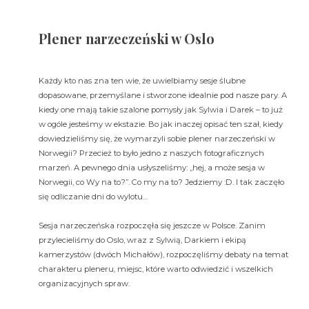
Plener narzeczeński w Oslo
Każdy kto nas zna ten wie, że uwielbiamy sesje ślubne
dopasowane, przemyślane i stworzone idealnie pod nasze pary. A
kiedy one mają takie szalone pomysły jak Sylwia i Darek – to już
w ogóle jesteśmy w ekstazie. Bo jak inaczej opisać ten szał, kiedy
dowiedzieliśmy się, że wymarzyli sobie plener narzeczeński w
Norwegii? Przecież to było jedno z naszych fotograficznych
marzeń. A pewnego dnia usłyszeliśmy: „hej, a może sesja w
Norwegii, co Wy na to?”. Co my na to? Jedziemy :D. I tak zaczęło
się odliczanie dni do wylotu…
Sesja narzeczeńska rozpoczęła się jeszcze w Polsce. Zanim
przylecieliśmy do Oslo, wraz z Sylwią, Darkiem i ekipą
kamerzystów (dwóch Michałów), rozpoczęliśmy debaty na temat
charakteru pleneru, miejsc, które warto odwiedzić i wszelkich
organizacyjnych spraw.