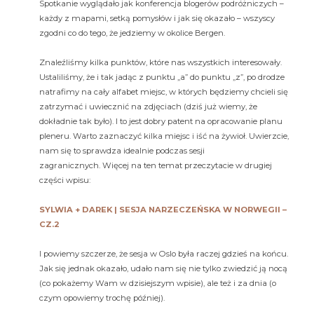
Spotkanie wyglądało jak konferencja blogerów podróżniczych –
każdy z mapami, setką pomysłów i jak się okazało – wszyscy
zgodni co do tego, że jedziemy w okolice Bergen.
Znaleźliśmy kilka punktów, które nas wszystkich interesowały.
Ustaliliśmy, że i tak jadąc z punktu „a” do punktu „z”, po drodze
natrafimy na cały alfabet miejsc, w których będziemy chcieli się
zatrzymać i uwiecznić na zdjęciach (dziś już wiemy, że
dokładnie tak było). I to jest dobry patent na opracowanie planu
pleneru. Warto zaznaczyć kilka miejsc i iść na żywioł. Uwierzcie,
nam się to sprawdza idealnie podczas sesji
zagranicznych. Więcej na ten temat przeczytacie w drugiej
części wpisu:
SYLWIA + DAREK | SESJA NARZECZEŃSKA W NORWEGII –
CZ.2
I powiemy szczerze, że sesja w Oslo była raczej gdzieś na końcu.
Jak się jednak okazało, udało nam się nie tylko zwiedzić ją nocą
(co pokażemy Wam w dzisiejszym wpisie), ale też i za dnia (o
czym opowiemy trochę później).