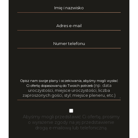
Imię i nazwisko
Adres e-mail
Numer telefonu
Opisz nam swoje plany i oczekiwania, abyśmy mogli wysłać
(np. data
Ci ofertę dopasowaną do Twoich potrzeb
uroczystości, miejsce uroczystości, liczba
zaproszonych gości, styl; miejsce pleneru, etc.)
Abyśmy mogli przedstawić Ci ofertę, prosimy
o wyrażenie zgody na jej przedstawienie
drogą e-mailową lub telefoniczną.