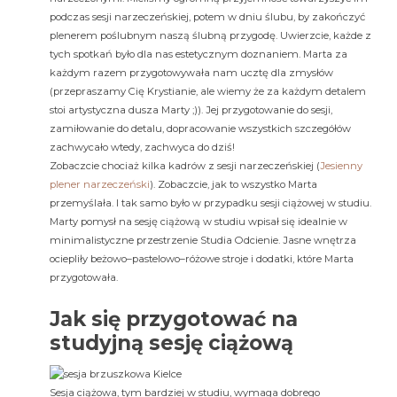
podczas sesji narzeczeńskiej, potem w dniu ślubu, by zakończyć
plenerem poślubnym naszą ślubną przygodę. Uwierzcie, każde z
tych spotkań było dla nas estetycznym doznaniem. Marta za
każdym razem przygotowywała nam ucztę dla zmysłów
(przepraszamy Cię Krystianie, ale wiemy że za każdym detalem
stoi artystyczna dusza Marty ;)). Jej przygotowanie do sesji,
zamiłowanie do detalu, dopracowanie wszystkich szczegółów
zachwycało wtedy, zachwyca do dziś!
Zobaczcie chociaż kilka kadrów z sesji narzeczeńskiej (
Jesienny
plener narzeczeński
). Zobaczcie, jak to wszystko Marta
przemyślała. I tak samo było w przypadku sesji ciążowej w studiu.
Marty pomysł na sesję ciążową w studiu wpisał się idealnie w
minimalistyczne przestrzenie Studia Odcienie. Jasne wnętrza
ociepliły beżowo–pastelowo–różowe stroje i dodatki, które Marta
przygotowała.
Jak się przygotować na
studyjną sesję ciążową
Sesja ciążowa, tym bardziej w studiu, wymaga dobrego