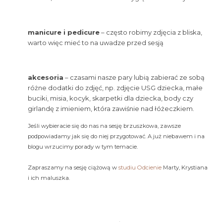
manicure i pedicure
– często robimy zdjęcia z bliska,
warto więc mieć to na uwadze przed sesją
akcesoria
– czasami nasze pary lubią zabierać ze sobą
różne dodatki do zdjęć, np. zdjęcie USG dziecka, małe
buciki, misia, kocyk, skarpetki dla dziecka, body czy
girlandę z imieniem, która zawiśnie nad łóżeczkiem.
Jeśli wybieracie się do nas na sesję brzuszkowa, zawsze
podpowiadamy jak się do niej przygotować. A już niebawem i na
blogu wrzucimy porady w tym temacie.
Zapraszamy na sesję ciążową w
studiu Odcienie
Marty, Krystiana
i ich maluszka.