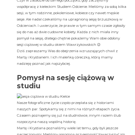
Czyli w zasadzie od samego początku, gdy zaczęliśmy
współpracę z kieleckim Studiem Odcienie. Mieliśmy za sobą kilka
sesji, w tym rodzinne, pokoleniowe, kobiece czy nawet męskie
sesje. Ale nadal czekaliśmy na upragnioną sesję brzuszkową w
Odcieniach. I uwierzycie, że prawie w tym samym czasie zgłosiły
się do nas aż dwie cudowne kobiety. Każda z nich miała inny
pomysł na sesję, dlatego chętnie pokażemy Wam obie odsłony
sesji ciążowej w studiu okiem Wawrzykowskich 😉
Dziś zapraszamy Was do obejrzenia wzruszających chwil z
Martą i Krystianem. I ich maleńką córeczką, którą mamy
nadzieję poznać jak najszybciej.
Pomysł na sesję ciążową w
studiu
Nasze fotograficzne życie często przeplata się z historiami
naszych par. Spotykamy się z nimi na różnych etapach życia.
Czasem poznajemy się już na studniówce, innym razem ślub
rozpoczyna naszą wspólną historię.
Martę i Krystiana poznaliśmy wiele lat temu, gdy byli jeszcze
narzeczonymi. Mieliśmy ogromną przyjemność towarzyszyć im