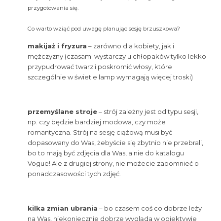
przygotowania się.
Co warto wziąć pod uwagę planując sesję brzuszkowa?
makijaż i fryzura
– zarówno dla kobiety, jak i
mężczyzny (czasami wystarczy u chłopaków tylko lekko
przypudrować twarz i poskromić włosy, które
szczególnie w świetle lamp wymagają więcej troski)
przemyślane stroje
– strój zależny jest od typu sesji,
np. czy będzie bardziej modowa, czy może
romantyczna. Strój na sesję ciążową musi być
dopasowany do Was, żebyście się zbytnio nie przebrali,
bo to mają być zdjęcia dla Was, a nie do katalogu
Vogue! Ale z drugiej strony, nie możecie zapomnieć o
ponadczasowości tych zdjęć.
kilka zmian ubrania
– bo czasem coś co dobrze leży
na Was, niekoniecznie dobrze wygląda w obiektywie