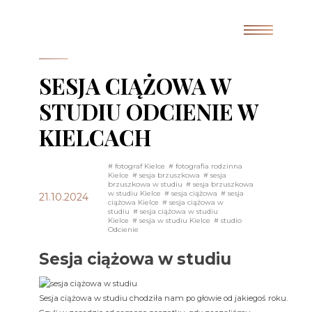
SESJA CIĄŻOWA W
STUDIU ODCIENIE W
KIELCACH
# fotograf Kielce
# fotografia rodzinna
Kielce
# sesja brzuszkowa
# sesja
brzuszkowa w studiu
# sesja brzuszkowa
w studiu Kielce
# sesja ciążowa
# sesja
21.10.2024
ciążowa Kielce
# sesja ciążowa w
studiu
# sesja ciążowa w studiu
Kielce
# sesja w studiu Kielce
# studio
Odcienie
Sesja ciążowa w studiu
Sesja ciążowa w studiu chodziła nam po głowie od jakiegoś roku.